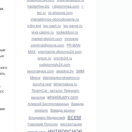
hackerlive.biz
i-diplommsa.com
i-
ам,
tec.ru
id-diploms.com
interaktivnoe-oborudovanie.ru
intim.krd
lev-cash.ru
lev-game.ru
levs-casino.ru
lockeddoor.ru
market-diplom.com
mmoexp
oreginaldiploms.com
PR MAN
вые
MAX
premialnie-diplomix24.com
ных
prgun.ru
pronto24.ru
rudiplomisty24.com
ного
sexonskype.com
skladna.by
SMM
ать
Минск
stanislavkondrashov.ru
sunzha.rest
teharmatura.ru
,
TgramCat - каталог Telegram-
есс
wheeldustry.com
каналов
Алексей Беспрозванных
Вавада
ния
зеркало
Вавада казино
всем
Владимир Мединский
Григорий Погосян
диссертация
интересное
живой звук