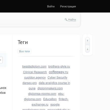
Войти
Регистрация
Найти
Теги
Все теги
besstsdiplom.com
brothers-style.ru
coffeeway.ru
Clinical Research
cupidon.agency
Cyber Security
darsex.pro
data analytics course in
ынок
pune
diplommakers.com
обов
diplomsa-rooms.com
ebu-
diploma.com
Education
fintech-
exchange.ru
google
gosdiplomsy.com
greenartstudio.ru