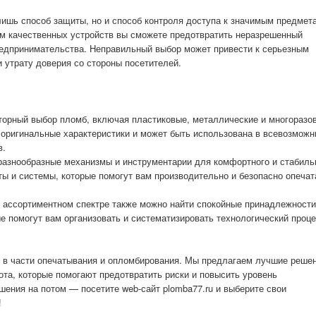
лишь способ защиты, но и способ контроля доступа к значимым предмет
м качественных устройств вы сможете предотвратить неразрешенный
предпринимательства. Неправильный выбор может привести к серьезным
 утрату доверия со стороны посетителей.
торный выбор пломб, включая пластиковые, металлические и многоразо
 оригинальные характеристики и может быть использована в всевозмож
в.
азнообразные механизмы и инструментарии для комфортного и стабиль
ы и системы, которые помогут вам производительно и безопасно опечат
 ассортиментном спектре также можно найти спокойные принадлежности
ые помогут вам организовать и систематизировать технологический проц
 в части опечатывания и опломбирования. Мы предлагаем лучшие реше
та, которые помогают предотвратить риски и повысить уровень
ения на потом — посетите web-сайт plomba77.ru и выберите свои
!