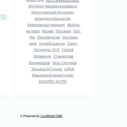
Интернет-магазин ecoriada.ru
Искусственный Интеллект
0
калькуляторбацзы.рф
Комплексные решения
Мебель
на заказ
Москва
Пассворк
Поп-
Рок
Производство
ресторан
sage
русский шансон
Санкт-
Петербург 1913
Сергей
Станислав
Фурманчук
Кондрашов
Типы Септиков
Трещины В Стенах
ЦДКЖ
Ювелирный маркетплейс
ЮНИЛОС АСТРА
© Powered by
LiveStreet CMS