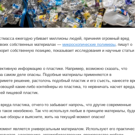
стмасса ежегодно убивает миллионы людей, причиняя огромный вред
 своих собственных материалах —
микроскопические полимеры
, пишут о
ворит собственную позицию, показывает исследования и научные статьи
ъективную информацию о пластике. Например, возможно сказать, что
на самом деле опасны. Подобные материалы применяются в
римете решение, растолочь подобный пластик и его съесть, нанесете вр
овощей какие-либо контейнеры из пластика, то нервничать насчет вреда
лей пищевой пластик.
 вреда пластика, отчего-то забывают напрочь, что другие современные
 такое неизбежно. Так что используя любые в принципе материалы, буд
ные обзоры и выясните, жить на текущий момент опасно!
момент является универсальным материалом. Используют его практичес
родуктов, электронике, автомобилестроении, производстве мебели,