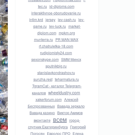
tec.ru
id-diploms.com
interaktivnoe-oborudovanie.ru
intim.krd
jersey
lev-cash.ru
lev-
game.ru
lev-luck.ru
market-
diplom.com
mpkm.org
munterra.ru
PR MAN MAX
rf.chatruletka-18.com
rudiplomisty24.com
sexonskype.com
SMM Минск
sputnikbig.ru
stanislavkondrashov.ru
sunzha.rest
teharmatura.ru
TgramCat - каталог Telegram-
wheeldustry.com
каналов
xakerforum.com
Алексей
Беспрозванных
Вавада зеркало
Вавада казино
Виктор Акимов
всем
вконтакте
город-
спутник Екатеринбурга
Григорий
Погосян
Евролос ПРО
Елена