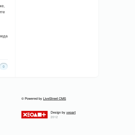
ке,
ите
реда
0
© Powered by
LiveStreet CMS
Design by
xeoart
2012