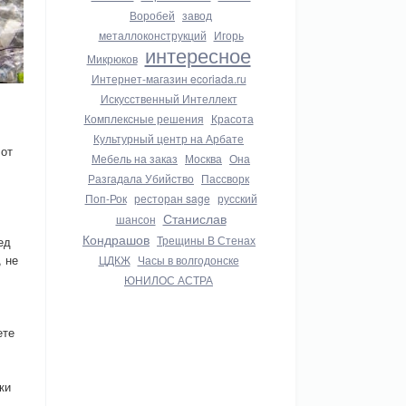
Воробей
завод
металлоконструкций
Игорь
интересное
Микрюков
Интернет-магазин ecoriada.ru
Искусственный Интеллект
Комплексные решения
Красота
Культурный центр на Арбате
 от
Мебель на заказ
Москва
Она
Разгадала Убийство
Пассворк
Поп-Рок
ресторан sage
русский
Станислав
шансон
Кондрашов
Трещины В Стенах
ед
, не
ЦДКЖ
Часы в волгодонске
ЮНИЛОС АСТРА
ете
ки