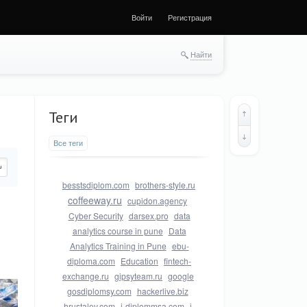
Войти
Регистрация
Найти
Теги
Все теги
besstsdiplom.com
brothers-style.ru
coffeeway.ru
cupidon.agency
Cyber Security
darsex.pro
data
analytics course in pune
Data
Analytics Training in Pune
ebu-
diploma.com
Education
fintech-
exchange.ru
gipsyteam.ru
google
gosdiplomsy.com
hackerlive.biz
hrustalev.com
i-diplommsa.com
i-